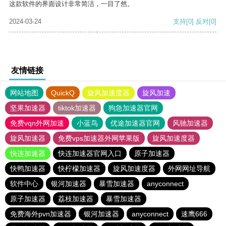
这款软件的界面设计非常简洁，一目了然。
2024-03-24
支持
[0]
反对
[0]
友情链接
网站地图
QuickQ
旋风加速度器
旋风加速
坚果加速器
tiktok加速器
狗急加速器官网
免费vqn外网加速
小蓝鸟
优途加速器官网
风驰加速器
旋风加速器
免费vps加速器外网苹果版
旋风加速度器
快连加速器
快连加速器官网入口
原子加速器
快鸭加速器
快柠檬加速器
旋风加速度器
外网网址导航
软件中心
银河加速器
暴雪加速器
anyconnect
原子加速器
荔枝加速器
暴雪加速器
免费海外pvn加速器
银河加速器
anyconnect
速鹰666