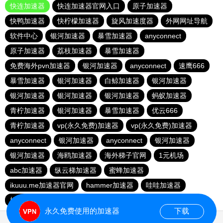
快连加速器
快连加速器官网入口
原子加速器
快鸭加速器
快柠檬加速器
旋风加速度器
外网网址导航
软件中心
银河加速器
暴雪加速器
anyconnect
原子加速器
荔枝加速器
暴雪加速器
免费海外pvn加速器
银河加速器
anyconnect
速鹰666
暴雪加速器
银河加速器
白鲸加速器
银河加速器
银河加速器
银河加速器
银河加速器
蚂蚁加速器
青柠加速器
银河加速器
暴雪加速器
优云666
青柠加速器
vp(永久免费)加速器
vp(永久免费)加速器
anyconnect
银河加速器
anyconnect
银河加速器
银河加速器
海鸥加速器
海外梯子官网
1元机场
abc加速器
纵云梯加速器
蜜蜂加速器
ikuuu.me加速器官网
hammer加速器
哇哇加速器
橘子加速器
番石榴加速器
永久免费使用的加速器
下载