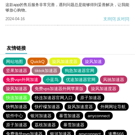
这款app的售后服务非常完善，遇到问题总是能够得到妥善解决，让我能
够放心购物。
2024-04-16
支持
[0]
反对
[0]
友情链接
网站地图
QuickQ
旋风加速度器
旋风加速
坚果加速器
tiktok加速器
狗急加速器官网
免费vqn外网加速
小蓝鸟
优途加速器官网
风驰加速器
旋风加速器
免费vps加速器外网苹果版
旋风加速度器
快连加速器
快连加速器官网入口
原子加速器
快鸭加速器
快柠檬加速器
旋风加速度器
外网网址导航
软件中心
银河加速器
暴雪加速器
anyconnect
原子加速器
荔枝加速器
暴雪加速器
免费海外pvn加速器
银河加速器
anyconnect
速鹰666