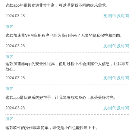
这款app的视频资源非常丰富，可以满足我不同的娱乐需求。
2024-03-28
支持
[0]
反对
[0]
游客
这款加速器VPM应用程序已经为我们带来了无限的隐私保护和自由。
2024-03-28
支持
[0]
反对
[0]
游客
这款加速器app的安全性很高，使用过程中不会泄露个人信息，让我非常
放心。
2024-03-28
支持
[0]
反对
[0]
游客
这款app是我娱乐的好帮手，让我能够放松身心，享受美好时光。
2024-03-28
支持
[0]
反对
[0]
游客
这款软件的操作非常简单，即使是小白也能快速上手。