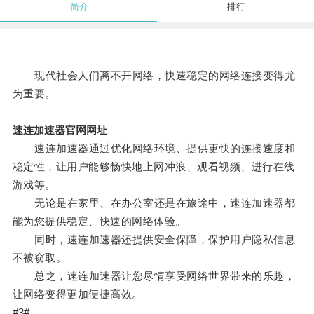
简介
排行
现代社会人们离不开网络，快速稳定的网络连接变得尤
为重要。
速连加速器官网网址
速连加速器通过优化网络环境、提供更快的连接速度和
稳定性，让用户能够畅快地上网冲浪、观看视频、进行在线
游戏等。
无论是在家里、在办公室还是在旅途中，速连加速器都
能为您提供稳定、快速的网络体验。
同时，速连加速器还提供安全保障，保护用户隐私信息
不被窃取。
总之，速连加速器让您尽情享受网络世界带来的乐趣，
让网络变得更加便捷高效。
#3#