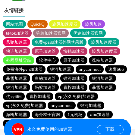
友情链接
网站地图
QuickQ
旋风加速度器
旋风加速
tiktok加速器
狗急加速器官网
优途加速器官网
风驰加速器
免费vps加速器外网苹果版
旋风加速度器
快连加速器
原子加速器
快鸭加速器
旋风加速度器
外网网址导航
软件中心
原子加速器
荔枝加速器
免费海外pvn加速器
银河加速器
anyconnect
速鹰666
暴雪加速器
白鲸加速器
银河加速器
银河加速器
银河加速器
蚂蚁加速器
青柠加速器
暴雪加速器
优云666
青柠加速器
vp(永久免费)加速器
vp(永久免费)加速器
anyconnect
银河加速器
海鸥加速器
海外梯子官网
1元机场
abc加速器
蜜蜂加速器
hammer加速器
橘子加速器
番石榴加速器
永久免费使用的加速器
下载